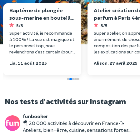
Baptême de plongée
Atelier création d
sous-marine en bouteille
parfum à Paris 4
à Fréjus
5/5
5/5
Super activité, je recommande
Super atelier, on appr
à 100% ! La vue est magique et
énormément de chose 
le personnel top, nous
composition des parf
reviendrons c’est certain (pour
les explications sur 
chercher nos alliances aussi 😂)
faire son parfum sont
Lia, 11 août 2025
Alison, 27 avril 2025
!
claires. Nous sommes 
avec nos 3 tests et no
parfum final, superbe
expérience !
Nos tests d'activités sur Instagram
funbooker
🪂 20 000 activités à découvrir en France 🥳
Ateliers, bien-être, cuisine, sensations fortes…