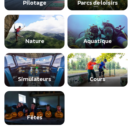
Pilotage
Parcs de loisirs
Nature
Aquatique
Simulateurs
Cours
Fêtes