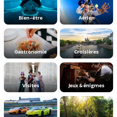
Bien-être
Aérien
Gastronomie
Croisières
Visites
Jeux & énigmes