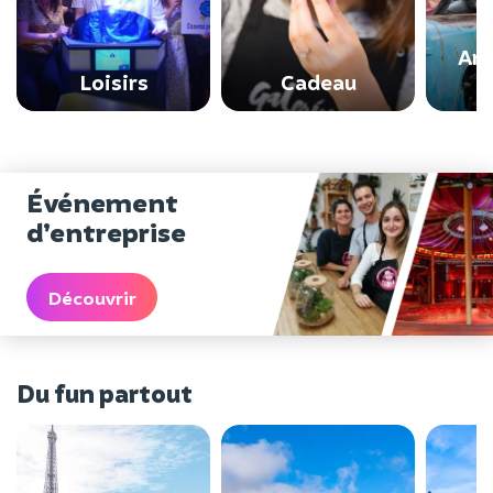
Ann
Loisirs
Cadeau
Événement
d’entreprise
Découvrir
Du fun partout