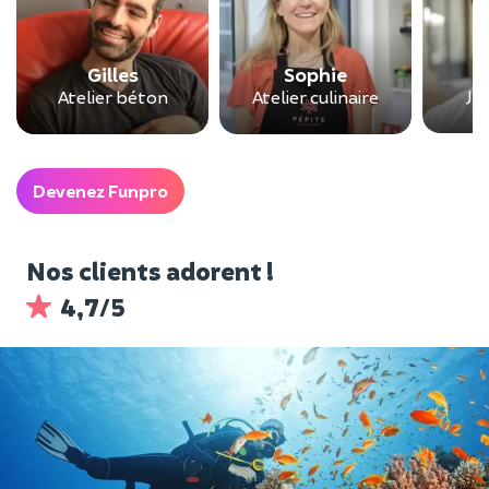
Gilles
Sophie
Je
Atelier béton
Atelier culinaire
Devenez Funpro
Nos clients adorent !
4,7/5