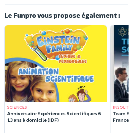
Le Funpro vous propose également :
SCIENCES
INSOLITE
Anniversaire Expériences Scientifiques 6-
Team Bui
13 ans à domicile (IDF)
France