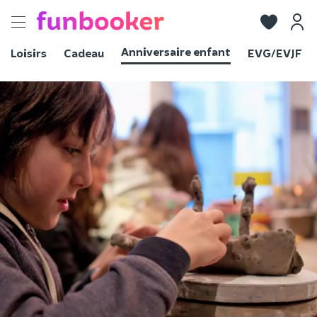
Toggle
navigation
Anniversaire enfant
Loisirs
Cadeau
EVG/EVJF
Voir les photos