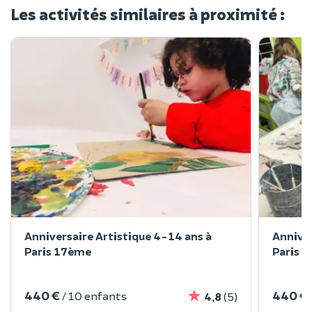
Les activités similaires à proximité :
Anniversaire Artistique 4-14 ans à
Annive
Paris 17ème
Paris 
440 €
440 €
/ 10 enfants
4,8
(5)