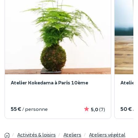
Atelier Kokedama à Paris 10ème
Atelie
55 €
50 €
/ personne
/ 
5,0
(7)
Activités & loisirs
Ateliers
Ateliers végétal