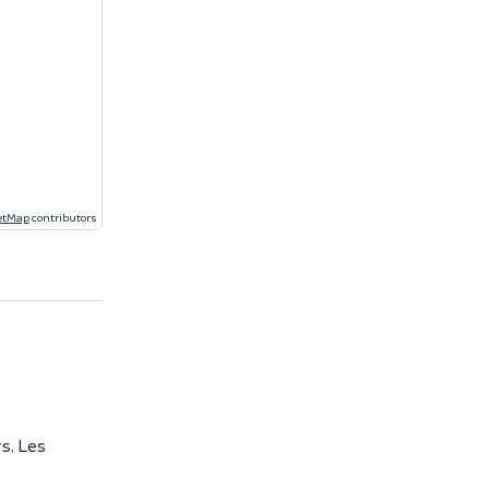
etMap
contributors
s. Les