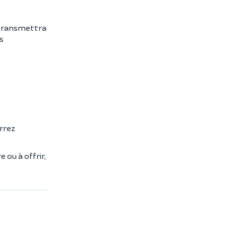
s transmettra
s
rrez
re ou à offrir,