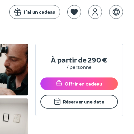
J'ai un cadeau
À partir de
290 €
/ personne
Offrir en cadeau
Réserver une date