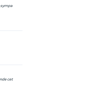
s sympa
ande cet