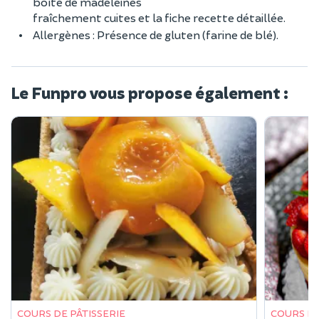
boîte de madeleines
fraîchement cuites et la fiche recette détaillée.
Allergènes : Présence de gluten (farine de blé).
Le Funpro vous propose également :
COURS DE PÂTISSERIE
COURS DE