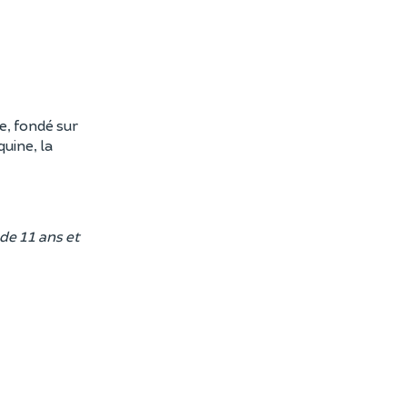
e, fondé sur
uine, la
de 11 ans et