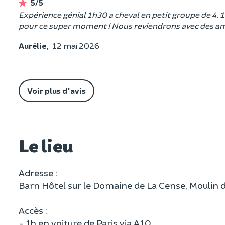
5/5
Expérience génial 1h30 a cheval en petit groupe de 4. 1
pour ce super moment ! Nous reviendrons avec des am
Aurélie,
12 mai 2026
Voir plus d'avis
Le lieu
Adresse :
Barn Hôtel sur le Domaine de La Cense, Moulin 
Accès :
- 1h en voiture de Paris via A10.