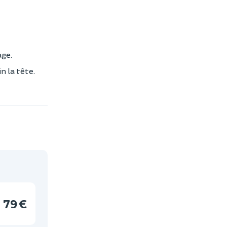
age.
n la tête.
79 €