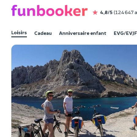
4,8/5
(124 647 a
Loisirs
Cadeau
Anniversaire enfant
EVG/EVJ