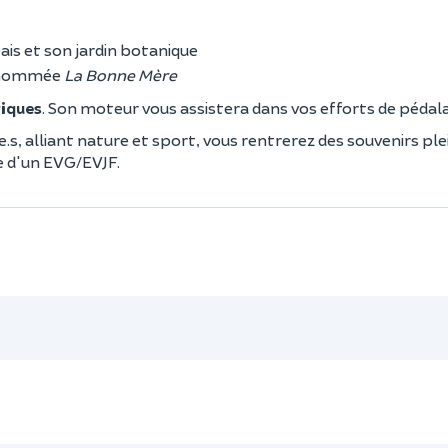
çais et son jardin botanique
urnommée
La Bonne Mère
riques
. Son moteur vous assistera dans vos efforts de pédal
e.s, alliant nature et sport, vous rentrerez des souvenirs plei
dre d'un EVG/EVJF.