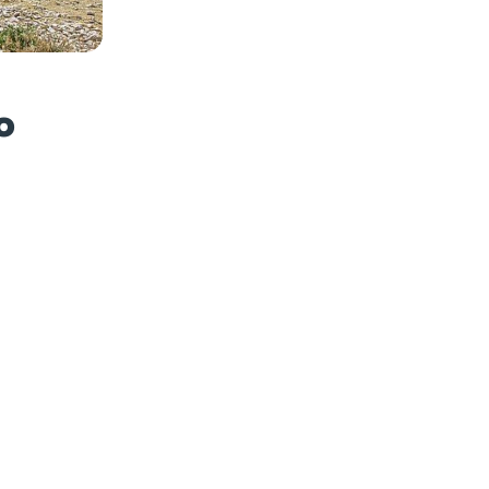
es photos
o