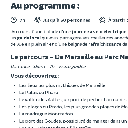
Au programme :
7h
Jusqu'à 60 personnes
À partir 
Au cours d'une balade d'une
journée à vélo électrique
un
guide local
qui vous partagera ses meilleures anecdo
de vue en plein air et d'une baignade rafraîchissante d
Le parcours - De Marseille au Parc 
Distance : 35km - 7h - Visite guidée
Vous découvrirez :
Les lieux les plus mythiques de Marseille
Le Palais du Pharo
Le Vallon des Auffes, un port de pêche charmant s
Les plages du Prado, les plus grandes plages de Ma
La madrague Montredon
Le port des Goudes, possibilité de manger dans un
Le Cap Croisette face à l'Île Maïre