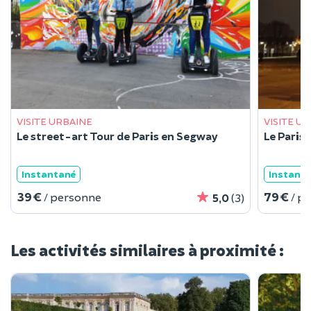
VISITE URBAINE
VISITE U
Le street-art Tour de Paris en Segway
Le Paris
Instantané
Instant
39 €
79 €
/ personne
/ p
5,0
(3)
Les activités similaires à proximité :