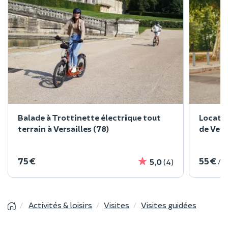
Balade à Trottinette électrique tout
Locatio
terrain à Versailles (78)
de Vers
75 €
55 €
/ 
5,0
(4)
Activités & loisirs
Visites
Visites guidées