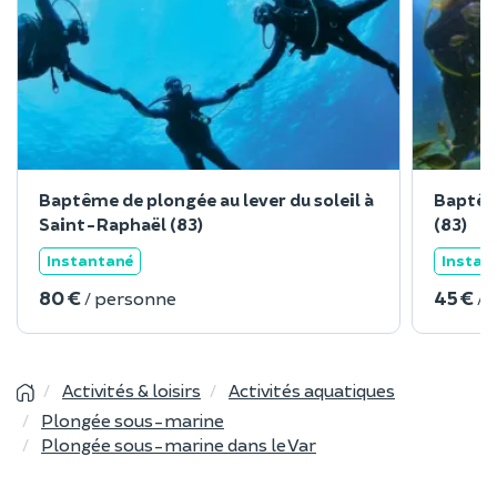
Baptême de plongée au lever du soleil à
Baptêm
Saint-Raphaël (83)
(83)
Instantané
Instan
80 €
45 €
/ personne
/ 
Activités & loisirs
Activités aquatiques
Plongée sous-marine
Plongée sous-marine dans le Var