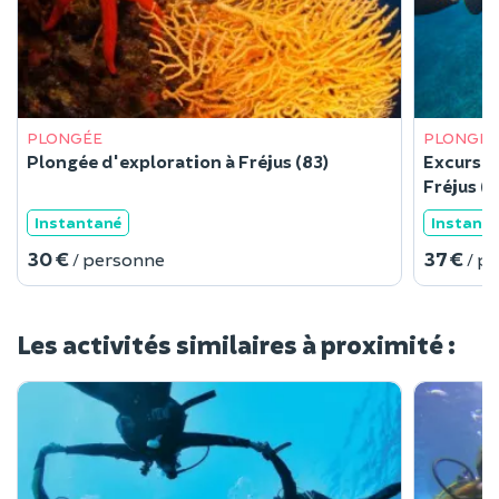
PLONGÉE
PLONGÉE
Plongée d'exploration à Fréjus (83)
Excursio
Fréjus (8
Instantané
Instant
30 €
37 €
/ personne
/ p
Les activités similaires à proximité :