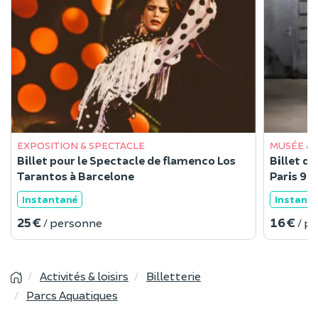
EXPOSITION & SPECTACLE
MUSÉE & 
Billet pour le Spectacle de flamenco Los
Billet d
Tarantos à Barcelone
Paris 9
Instantané
Instant
25 €
16 €
/ personne
/ p
Activités & loisirs
Billetterie
Parcs Aquatiques