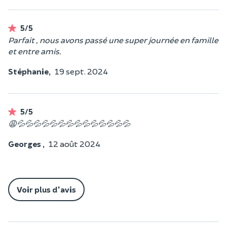
5/5
Parfait , nous avons passé une super journée en famille
et entre amis.
Stéphanie,
19 sept. 2024
5/5
😩💦💦💦💦💦💦💦💦💦💦💦💦💦💦
Georges ,
12 août 2024
Voir plus d'avis