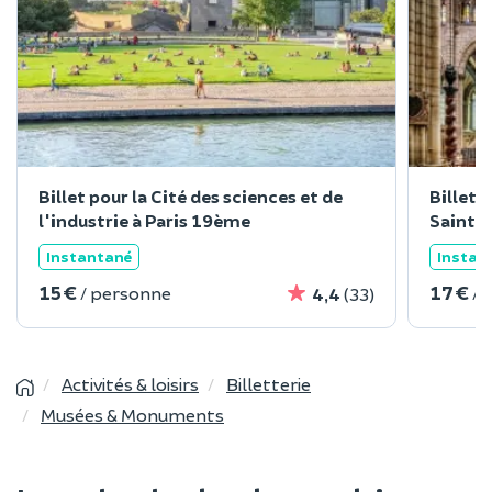
Billet pour la Cité des sciences et de
Billet 
l'industrie à Paris 19ème
Saint-
Instantané
Instan
15 €
17 €
/ personne
/ 
4,4
(33)
Activités & loisirs
Billetterie
Musées & Monuments