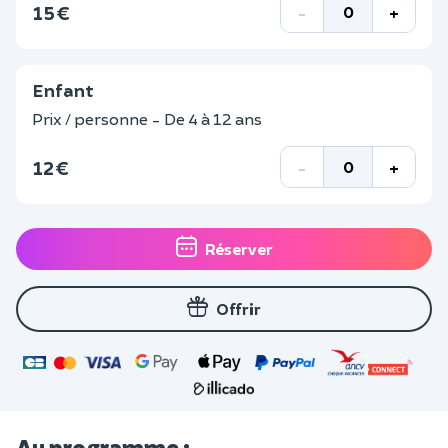
15 €
-
+
Enfant
Prix / personne - De 4 à 12 ans
12 €
-
+
Réserver
Offrir
Au programme :