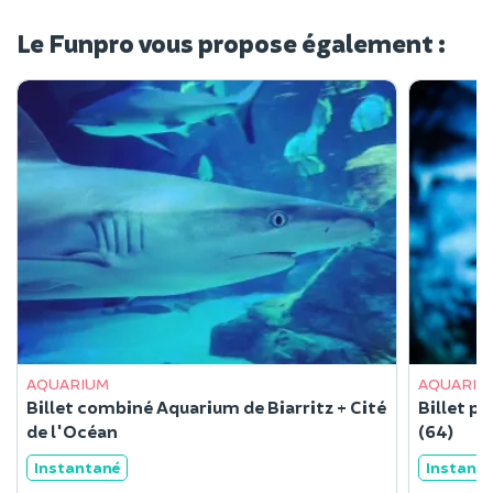
Le Funpro vous propose également :
AQUARIUM
AQUARIU
Billet combiné Aquarium de Biarritz + Cité
Billet po
de l'Océan
(64)
Instantané
Instant