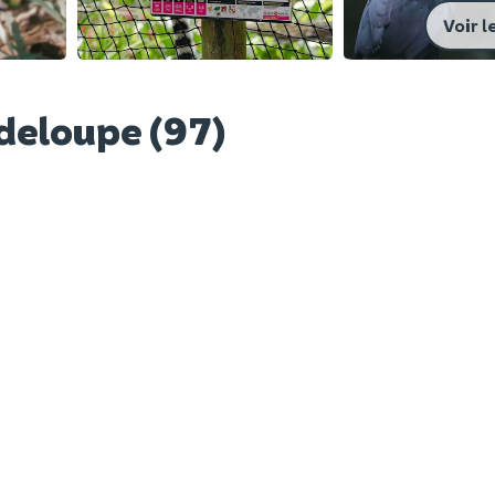
Voir l
adeloupe (97)