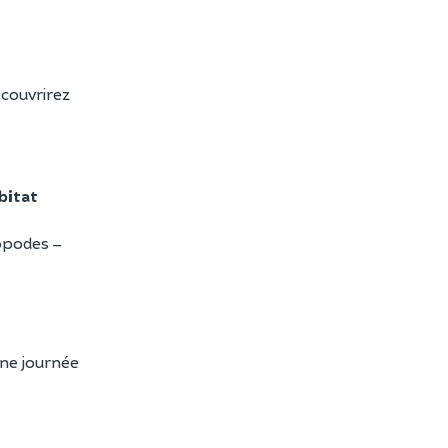
écouvrirez
bitat
ropodes –
une journée