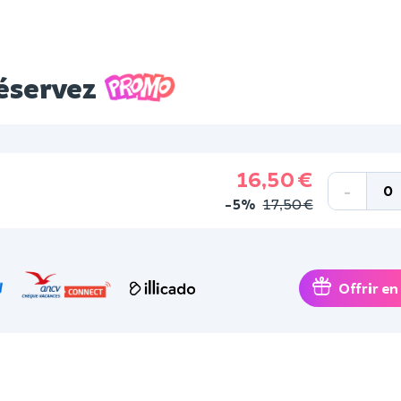
réservez
16,50 €
-
-5%
17,50 €
Offrir en