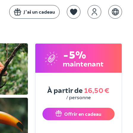
J'ai un cadeau
-5%
maintenant
À partir de
16,50 €
/ personne
Offrir en cadeau