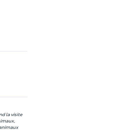
d la visite
nimaux,
s animaux