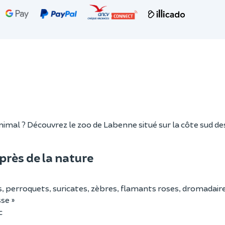
imal ? Découvrez le zoo de Labenne situé sur la côte sud de
près de la nature
s, perroquets, suricates, zèbres, flamants roses, dromadaires
sse »
c