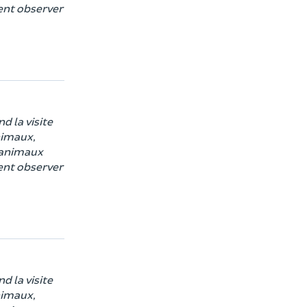
ent observer
d la visite
nimaux,
s animaux
ent observer
d la visite
nimaux,