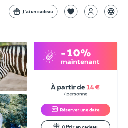
J'ai un cadeau
-10%
maintenant
À partir de
14 €
/ personne
Réserver une date
Offrir en cadeau