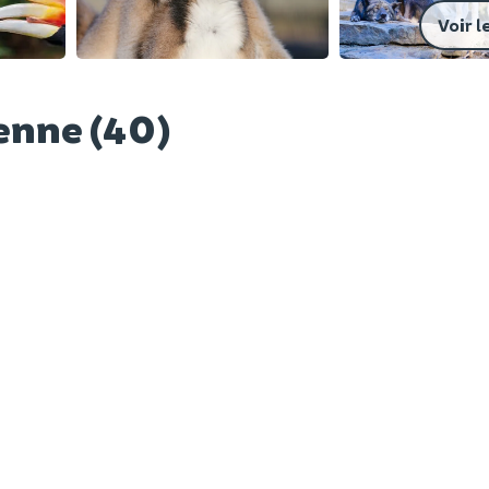
Voir l
benne (40)