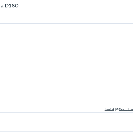
via D160
Leaflet
|
©
OpenStre