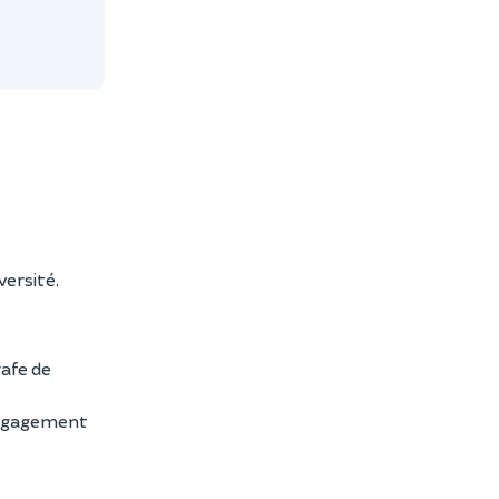
versité.
rafe de
 engagement