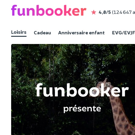
4,8/5
(124 647 a
Loisirs
Cadeau
Anniversaire enfant
EVG/EVJ