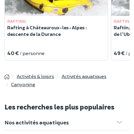
RAFTING
RAFTING
Rafting à Châteauroux-les-Alpes :
Rafting 
descente de la Durance
de l'Uba
40 €
49 €
/ personne
/ p
Activités & loisirs
Activités aquatiques
Canyoning
Les recherches les plus populaires
Nos activités aquatiques