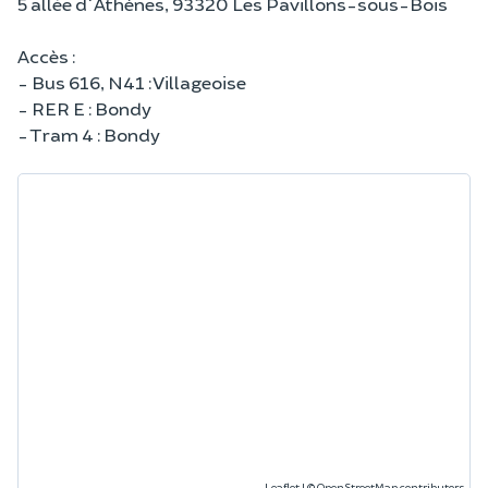
5 allée d'Athènes, 93320 Les Pavillons-sous-Bois
Accès :
- Bus 616, N41 : Villageoise
- RER E : Bondy
- Tram 4 : Bondy
Leaflet
|
©
OpenStreetMap
contributors