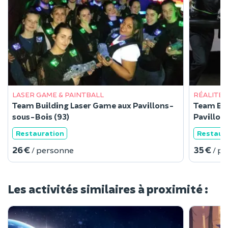
LASER GAME & PAINTBALL
RÉALITÉ 
Team Building Laser Game aux Pavillons-
Team Bui
sous-Bois (93)
Pavillon
Restauration
Restaur
26 €
35 €
/ personne
/ p
Les activités similaires à proximité :