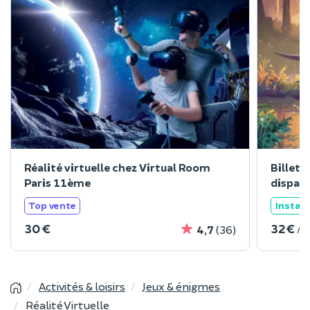
Réalité virtuelle chez Virtual Room
Billet 
Paris 11ème
disparu
Top vente
Instan
30 €
32 €
/ 
4,7
(36)
Activités & loisirs
Jeux & énigmes
Réalité Virtuelle