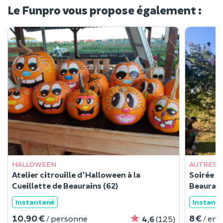
Le Funpro vous propose également :
HALLOWEEN
AUTRES F
Atelier citrouille d'Halloween à la
Soirée G
Cueillette de Beaurains (62)
Beaurain
Instantané
Instant
10,90 €
8 €
/ personne
/ enf
4,6
(125)