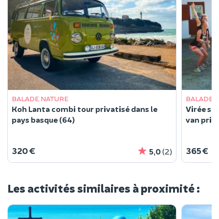
BALADE NATURE
BALADE 
Koh Lanta combi tour privatisé dans le
Virée su
pays basque (64)
van priva
320 €
365 €
5,0
(2)
Les activités similaires à proximité :