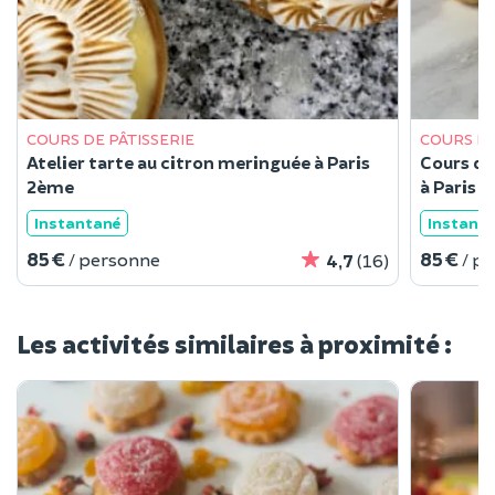
COURS DE PÂTISSERIE
COURS DE
Atelier tarte au citron meringuée à Paris
Cours de
2ème
à Paris 
Instantané
Instant
85 €
85 €
/ personne
/ p
4,7
(16)
Les activités similaires à proximité :