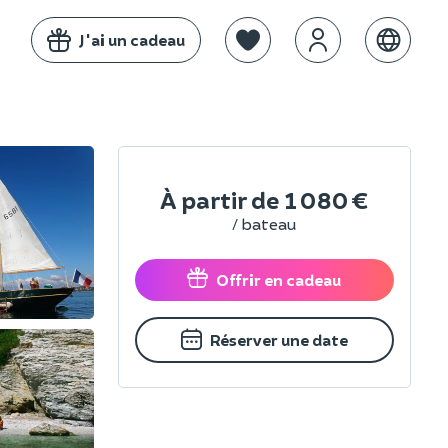
J'ai un cadeau
À partir de
1 080 €
/ bateau
Offrir en cadeau
Réserver une date