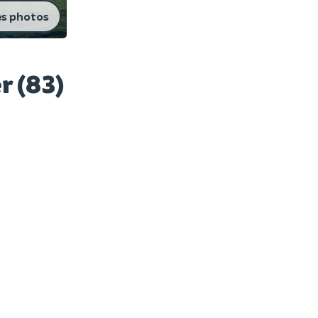
es photos
r (83)