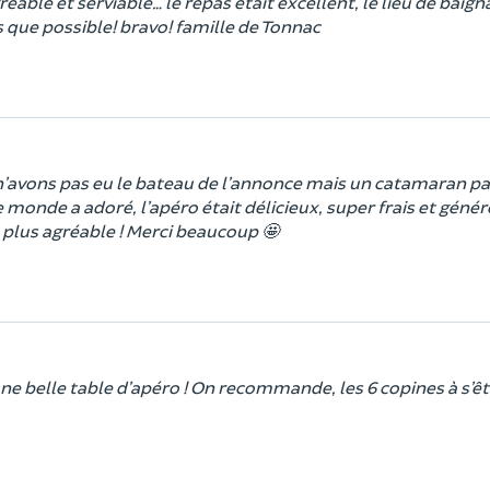
eable et serviable… le repas était excellent, le lieu de baign
 que possible! bravo! famille de Tonnac
 n’avons pas eu le bateau de l’annonce mais un catamaran p
e monde a adoré, l’apéro était délicieux, super frais et génér
 plus agréable ! Merci beaucoup 🤩
ne belle table d’apéro ! On recommande, les 6 copines à s’êt