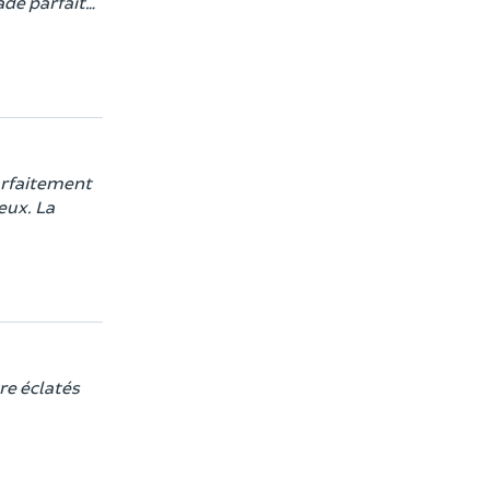
ade parfait…
arfaitement
eux. La
re éclatés