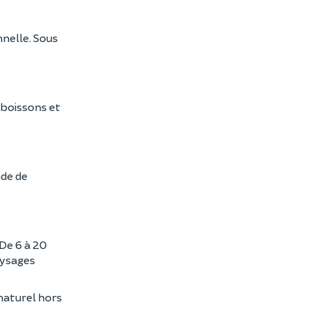
nnelle. Sous
 boissons et
nde de
 De 6 à 20
paysages
naturel hors