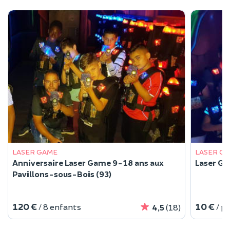
LASER GAME
LASER G
Anniversaire Laser Game 9-18 ans aux
Laser Ga
Pavillons-sous-Bois (93)
120 €
10 €
/ 8 enfants
/ p
4,5
(18)