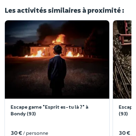
Les activités similaires à proximité :
Escape game "Esprit es-tu là ?" à
Escape
Bondy (93)
(93)
30 €
30 €
/ personne
/