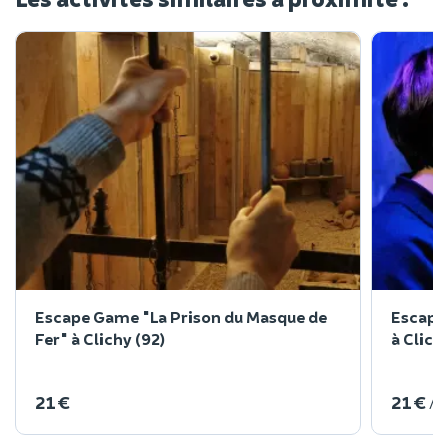
Escape Game "La Prison du Masque de
Escape 
Fer" à Clichy (92)
à Clich
21 €
21 €
/ 