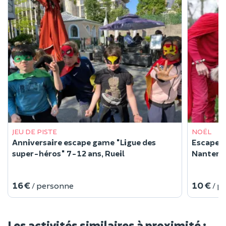
JEU DE PISTE
NOËL
Anniversaire escape game "Ligue des
Escape G
super-héros" 7-12 ans, Rueil
Nanterre
16 €
10 €
/ personne
/ p
Les activités similaires à proximité :