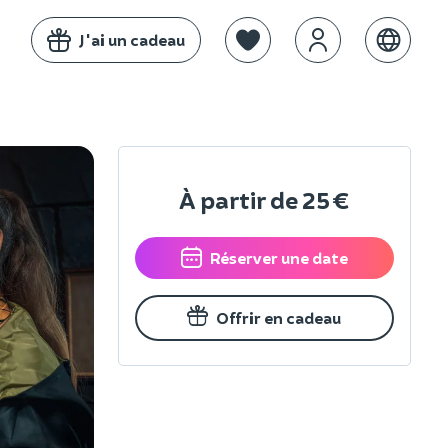
J'ai un cadeau
À partir de
25 €
Réserver une date
Offrir en cadeau