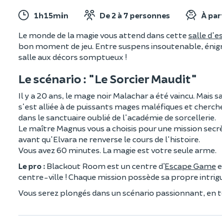
1h15min
De 2 à 7 personnes
À par
Le monde de la magie vous attend dans cette
salle d'
bon moment de jeu. Entre suspens insoutenable, énigmes
salle aux décors somptueux !
Le scénario : "Le Sorcier Maudit"
Il y a 20 ans, le mage noir Malachar a été vaincu. Mais sa 
s'est alliée à de puissants mages maléfiques et cherche
dans le sanctuaire oublié de l'académie de sorcellerie.
Le maître Magnus vous a choisis pour une mission secrète
avant qu'Elvara ne renverse le cours de l'histoire.
Vous avez 60 minutes. La magie est votre seule arme.
Le pro :
Blackout Room est un centre d’
Escape Game
e
centre-ville ! Chaque mission possède sa propre intrigu
Vous serez plongés dans un scénario passionnant, en