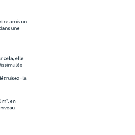
ntre amis un
 dans une
r cela, elle
dissimulée
 détruisez-la
0m², en
 niveau.