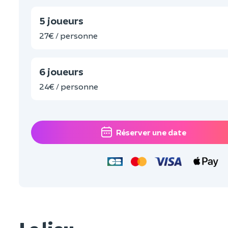
5 joueurs
27€ / personne
6 joueurs
24€ / personne
Réserver une date
Le lieu