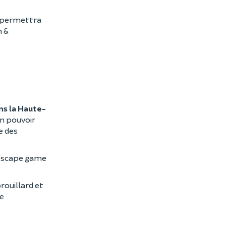
s permettra
n &
ns la Haute-
un pouvoir
e des
s escape game
rouillard et
ne