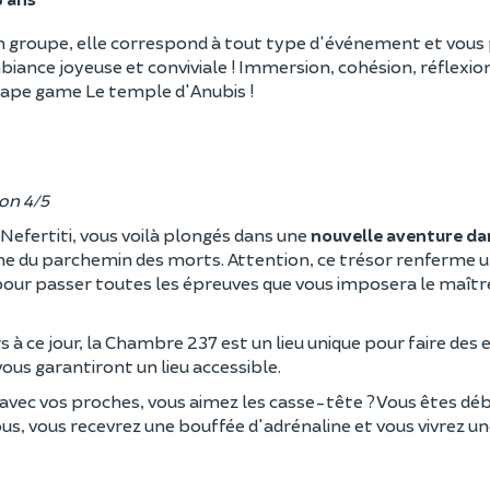
e en groupe, elle correspond à tout type d'événement et vou
iance joyeuse et conviviale ! Immersion, cohésion, réflexio
scape game Le temple d'Anubis !
ion 4/5
, Nefertiti, vous voilà plongés dans une
nouvelle aventure da
he du parchemin des morts. Attention, ce trésor renferme 
n pour passer toutes les épreuves que vous imposera le maîtr
à ce jour, la Chambre 237 est un lieu unique pour faire de
vous garantiront un lieu accessible.
vec vos proches, vous aimez les casse-tête ? Vous êtes déb
ous, vous recevrez une bouffée d'adrénaline et vous vivrez u