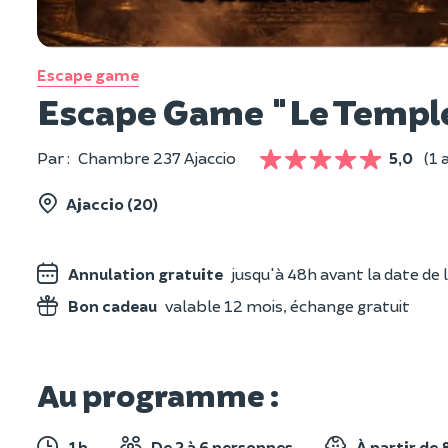
Escape game
Escape Game "Le Temple
Par :
Chambre 237 Ajaccio
5,0
(1 
Ajaccio (20)
Annulation gratuite
jusqu'à 48h avant la date de l
Bon cadeau
valable 12 mois, échange gratuit
Au programme :
1h
De 2 à 6 personnes
À partir de 