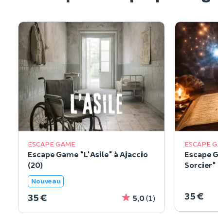
ESCAPE GAME
ESCAPE 
Escape Game "L'Asile" à Ajaccio
Escape G
(20)
Sorcier" 
Nouveau
35 €
35 €
5,0
(1)