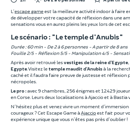
L'
escape game
est la meilleure activité indoor à fair
de développer votre capacité de réflexion dans une amb
sensations vous en aurez pleins les yeux lors de cet e
Le scénario : "Le temple d'Anubis"
Durée : 60 min - De 2 à 6 personnes - A partir de 8 ans
Fouille 2/5 - Réflexion 5/5 - Manipulation 4/5 - Sensat
Après avoir retrouvé les
vestiges de la reine d’Egypte
Egypte
. Visitez le
temple maudit d’Anubis
à la recherc
caché et il faudra faire preuve de justesse et réflexio
nécropoles.
Le pro :
avec 9 chambres, 256 énigmes et 12429 joueurs 
en Corse. Leurs deux localisations à Ajaccio et à Bastia 
N'hésitez plus et venez vivre un moment d'immersion a
courageux ? Cet Escape Game à
Ajaccio
est fait pour v
expérience unique que vous n'êtes pas près d'oublier !