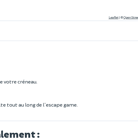
Leaflet
|
©
OpenStre
e votre créneau.
te tout au long de l'escape game.
alement :