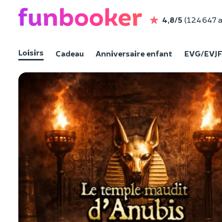
4,8/5
(124 647 a
Loisirs
Cadeau
Anniversaire enfant
EVG/EVJ