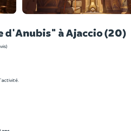
Voir l
 d'Anubis" à Ajaccio (20)
avis)
'activité.
8 ans