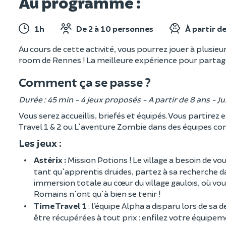
Au programme :
1h
De 2 à 10 personnes
À partir de
Au cours de cette activité, vous pourrez jouer à plusieu
room de Rennes ! La meilleure expérience pour partag
Comment ça se passe ?
Durée : 45 min - 4 jeux proposés - A partir de 8 ans - 
Vous serez accueillis, briefés et équipés. Vous partirez 
Travel 1 & 2 ou L'aventure Zombie dans des équipes co
Les jeux :
Astérix :
Mission Potions ! Le village a besoin de vo
tant qu'apprentis druides, partez à sa recherche
immersion totale au cœur du village gaulois, où vou
Romains n'ont qu'à bien se tenir !
Time Travel 1
: l’équipe Alpha a disparu lors de sa 
être récupérées à tout prix : enfilez votre équipem