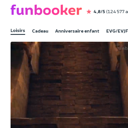
4,8/5
(124 577 a
Loisirs
Cadeau
Anniversaire enfant
EVG/EVJ