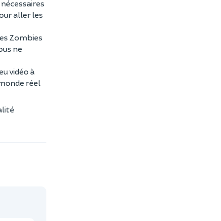
e nécessaires
ur aller les
 les Zombies
Vous ne
eu vidéo à
e monde réel
lité