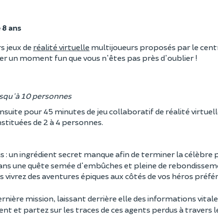
 8 ans
rs jeux de
réalité virtuelle
multijoueurs proposés par le centr
er un moment fun que vous n'êtes pas près d'oublier !
Jusqu'à 10 personnes
ensuite pour 45 minutes de jeu collaboratif de réalité virtuel
nstituées de 2 à 4 personnes.
us : un ingrédient secret manque afin de terminer la célèbre 
 dans une quête semée d'embûches et pleine de rebondissem
s vivrez des aventures épiques aux côtés de vos héros préféré
dernière mission, laissant derrière elle des informations vital
ent et partez sur les traces de ces agents perdus à travers 