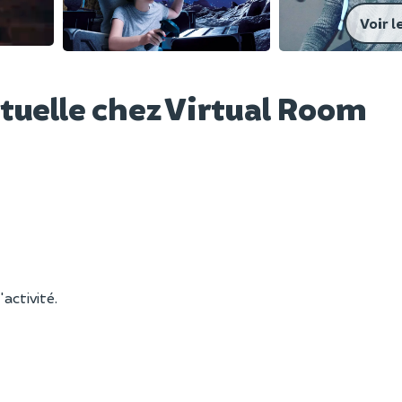
Voir l
rtuelle chez Virtual Room
'activité.