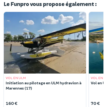
Le Funpro vous propose également :
VOL EN ULM
VOL EN U
Initiation au pilotage en ULM hydravion à
Vol en U
Marennes (17)
160 €
70 €