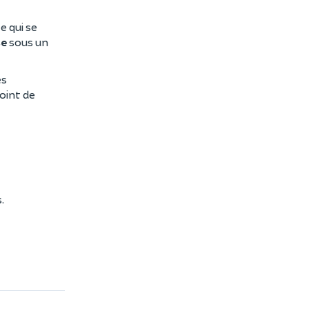
e qui se
se
sous un
es
oint de
.