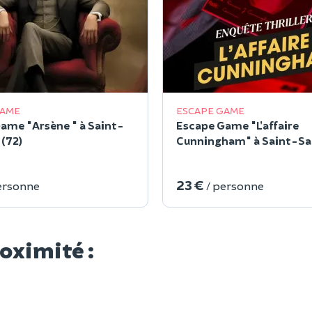
GAME
ESCAPE GAME
ame "Arsène " à Saint-
Escape Game "L’affaire
 (72)
Cunningham" à Saint-Sa
(72)
23 €
ersonne
/ personne
roximité :