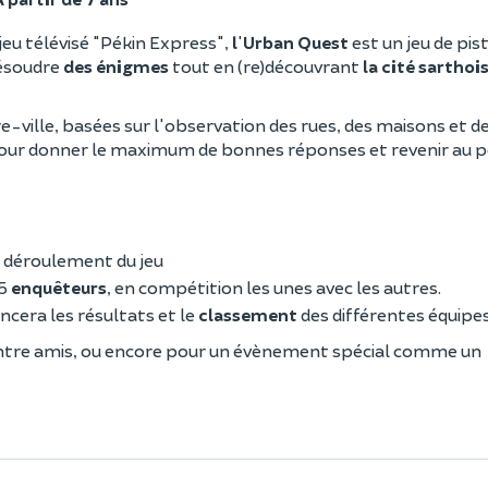
jeu télévisé "Pékin Express",
l
'
Urban Quest
est un jeu de pist
résoudre
des énigmes
tout en (re)découvrant
la cité sarthoi
e-ville, basées sur l'observation des rues, des maisons et d
ur donner le maximum de bonnes réponses et revenir au p
e déroulement du jeu
 5
enquêteurs
, en compétition les unes avec les autres.
oncera les résultats et le
classement
des différentes équipes
ou entre amis, ou encore pour un évènement spécial comme un