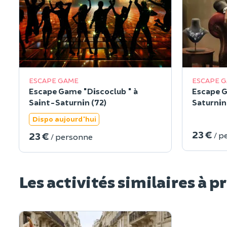
ESCAPE GAME
ESCAPE 
Escape Game "Discoclub " à
Escape G
Saint-Saturnin (72)
Saturnin
Dispo aujourd'hui
23 €
23 €
/ p
/ personne
Les activités similaires à p