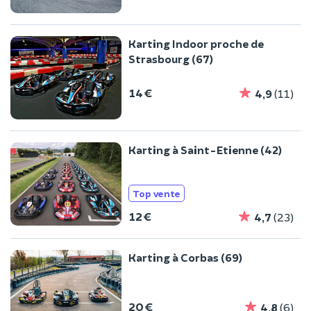
Karting Indoor proche de
Strasbourg (67)
14 €
4,9
(11)
Karting à Saint-Etienne (42)
Top vente
12 €
4,7
(23)
Karting à Corbas (69)
20 €
4,8
(6)