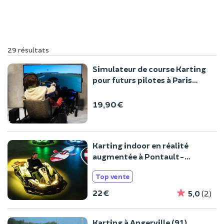
29 résultats
Simulateur de course Karting
pour futurs pilotes à Paris
2ème
19,90 €
Karting indoor en réalité
augmentée à Pontault-
Combault (77)
Top vente
22 €
5,0
(2)
Karting à Angerville (91)