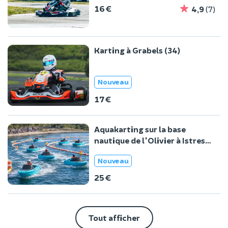
16 €
4,9
(7)
Karting à Grabels (34)
Nouveau
17 €
Aquakarting sur la base
nautique de l'Olivier à Istres
(13)
Nouveau
25 €
Tout afficher