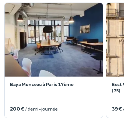
Baya Monceau à Paris 17ème
Best We
(75)
200 €
39 €
/ demi-journée
/ 