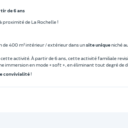
tir de 6 ans
à proximité de La Rochelle !
in de 400 m² intérieur / extérieur dans un
site unique
niché a
cette activité. À partir de 6 ans, cette activité familiale rev
une immersion en mode « soft », en éliminant tout degré de 
e convivialité
!