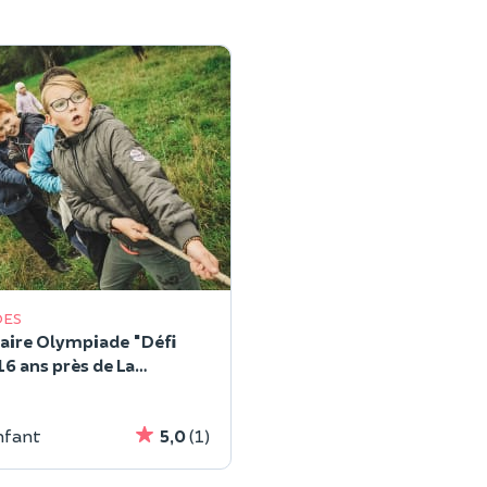
DES
aire Olympiade "Défi
16 ans près de La
nfant
5,0
(1)