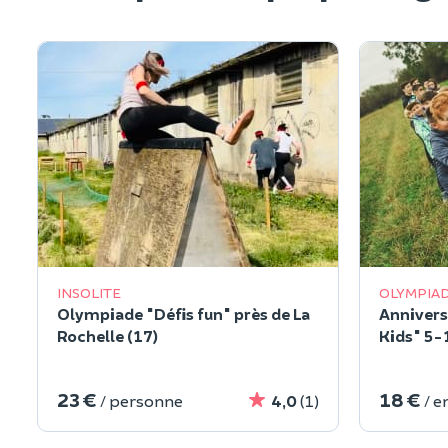
INSOLITE
OLYMPIA
Olympiade "Défis fun" près de La
Annivers
Rochelle (17)
Kids" 5-
Rochelle
23 €
18 €
/ personne
4,0
(1)
/ e