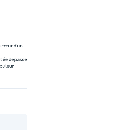
u cœur d’un
isitée dépasse
douleur.