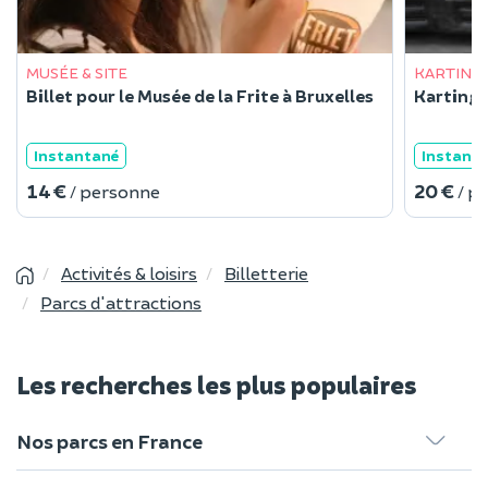
MUSÉE & SITE
KARTING
Billet pour le Musée de la Frite à Bruxelles
Karting s
Instantané
Instant
14 €
20 €
/ personne
/ p
Activités & loisirs
Billetterie
Parcs d'attractions
Les recherches les plus populaires
Nos parcs en France