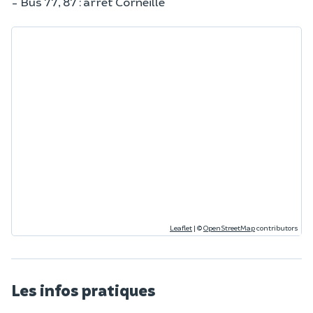
- Bus 77, 87 : arrêt Corneille
Leaflet
|
©
OpenStreetMap
contributors
Les infos pratiques