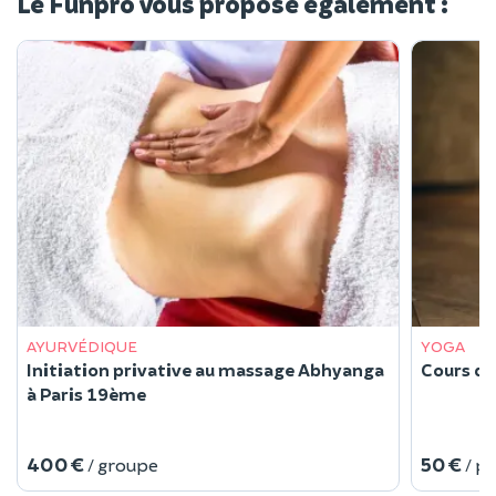
Le Funpro vous propose également :
AYURVÉDIQUE
YOGA
Initiation privative au massage Abhyanga
Cours de
à Paris 19ème
400 €
50 €
/ groupe
/ p