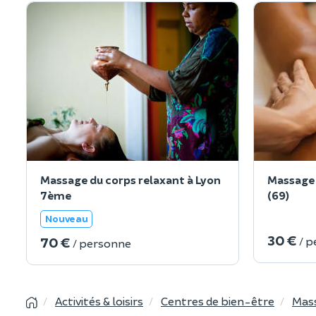
Massage du corps relaxant à Lyon
Massage 
7ème
(69)
Nouveau
30 €
70 €
/ 
/ personne
Activités & loisirs
Centres de bien-être
Mas