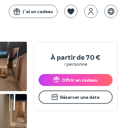
J'ai un cadeau
À partir de
70 €
/ personne
Offrir en cadeau
Réserver une date