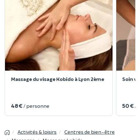
Massage du visage Kobido à Lyon 2ème
Soin v
48 €
50 €
/ personne
/ 
Activités & loisirs
Centres de bien-être