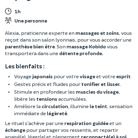
1h
Une personne
Alexia, praticienne experte en
massages et soins
, vous
reçoit dans son salon lyonnais, pour vous accorder une
parenthèse bien être
. Son
massage Kobido
vous
transportera dans une
détente profonde.
Les bienfaits :
Voyage
japonais
pour votre
visage
et votre
esprit
.
Gestes précis et fluides pour
tonifier et lisser.
Stimule en profondeur les
muscles du visage
,
libère les
tensions
accumulées.
Améliore la
circulation
, illumine
le teint
, sensation
immédiate de
légèreté
.
Le rituel s’achève par une
respiration guidée
et un
échange
pour partager vos ressentis, et repartir
apaisé(e), léger(e) et pleinement
reconnecté(e) à soi
.