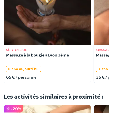
SUR-MESURE
MASSAGE
Massage à la bougie à Lyon 3ème
Massage 
Dispo aujourd'hui
Dispo au
65 €
35 €
/ personne
/ p
Les activités similaires à proximité :
-20
%