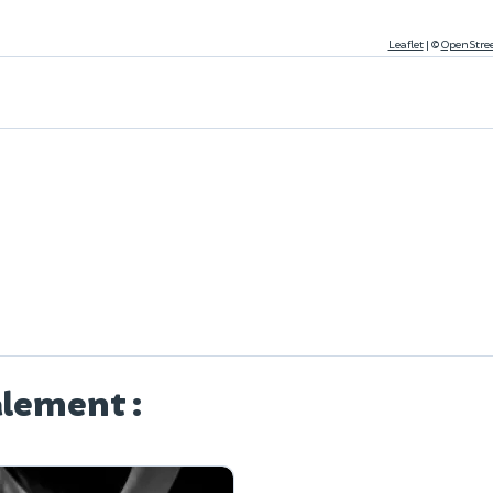
Leaflet
|
©
OpenStre
alement :