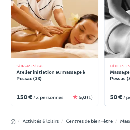
SUR-MESURE
HUILES E
Atelier initiation au massage à
Massage 
Pessac (33)
Pessac (
150 €
50 €
/ 2 personnes
5,0
(1)
/ 
Activités & loisirs
Centres de bien-être
Mas