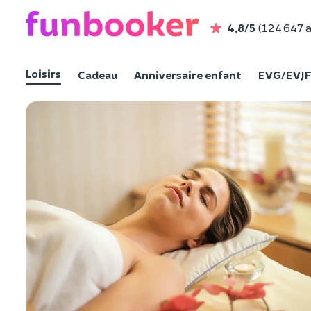
4,8/5
(124 647 a
Loisirs
Cadeau
Anniversaire enfant
EVG/EVJ