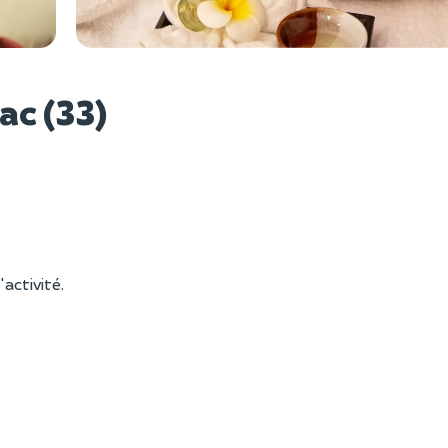
Voir l
ac (33)
'activité.