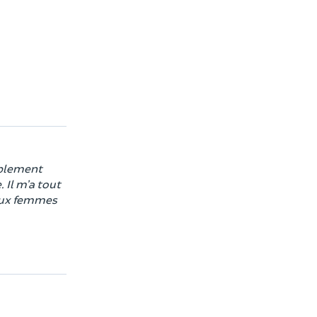
mplement
 Il m’a tout
 aux femmes