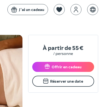
J'ai un cadeau
À partir de
55 €
/ personne
Offrir en cadeau
Réserver une date