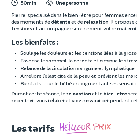
50min
Une personne
Pierre, spécialisé dans le bien-être pour femmes ence
des moments de
détente
et de
relaxation
. Il propose
tensions
et accompagner sereinement votre
materni
Les bienfaits :
Soulage les douleurs et les tensions liées à la gross
Favorise le sommeil, la détente et diminue le stres
Relance de la circulation sanguine et lymphatique.
Améliore l’élasticité de la peau et prévient les ma
Bienfaits pour le bébé en augmentant ses sensatio
Durant cette séance, la
relaxation
et le
bien-être
sero
recentrer
, vous
relaxer
et vous
ressourcer
pendant cett
Les tarifs