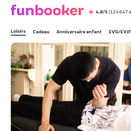
4,8/5
(124 647 a
Loisirs
Cadeau
Anniversaire enfant
EVG/EVJ