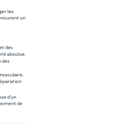
ger les
procurent un
 et des
reté absolue.
e des
 musculaire,
préparation
sse d’un
 moment de