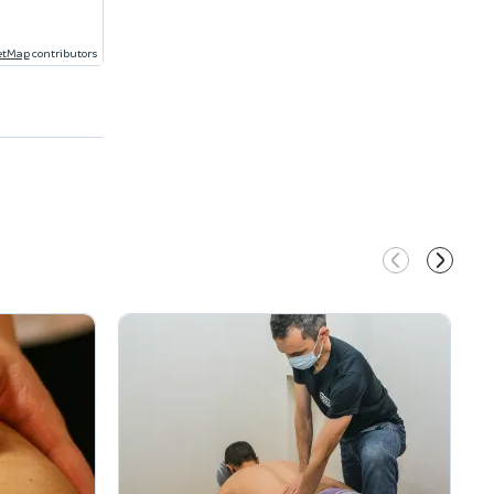
etMap
contributors