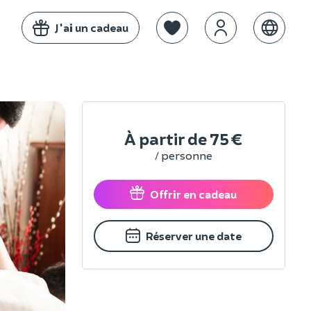
J'ai un cadeau
À partir de
75 €
/ personne
Offrir en cadeau
Réserver une date