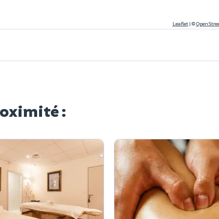
Leaflet
|
©
OpenStre
roximité :