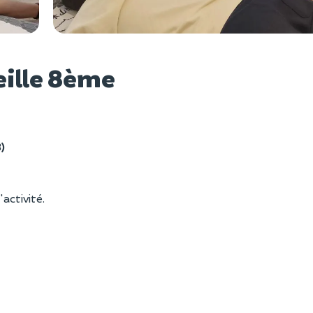
Voir l
eille 8ème
)
'activité.