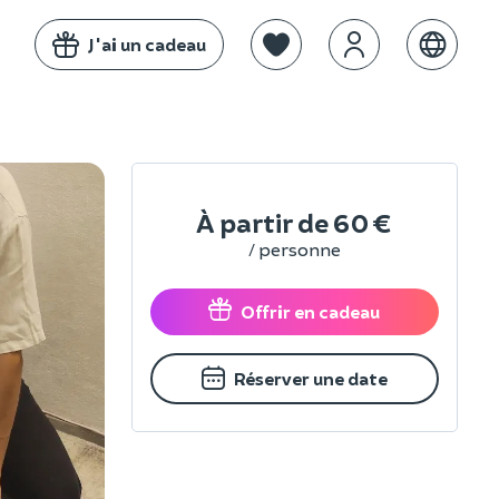
J'ai un cadeau
À partir de
60 €
/ personne
Offrir en cadeau
Réserver une date