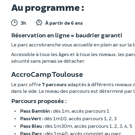
Au programme :
3h
À partir de 6 ans
Réservation en ligne = baudrier garanti
Le parc accrobranche vous accueille en plein air sur la 
Accessible à tous les âges et à tous les niveaux, les pa
sécurité sans jamais se détacher.
AccroCamp Toulouse
Le parc offre
7 parcours
adaptés à différents niveaux d
dans le vide. Le niveau des parcours est déterminé par l
Parcours proposés :
Pass Bambin :
dès 1m, accès parcours 1
Pass Vert :
dès 1m10, accès parcours 1, 2, 3
Pass Bleu :
dès 1m30m, accès parcours 1, 2, 3, 4, 5
Pass Parc :
dès 1m40, accès complet au parc