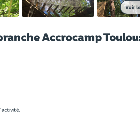
Voir l
robranche Accrocamp Toulou
'activité.