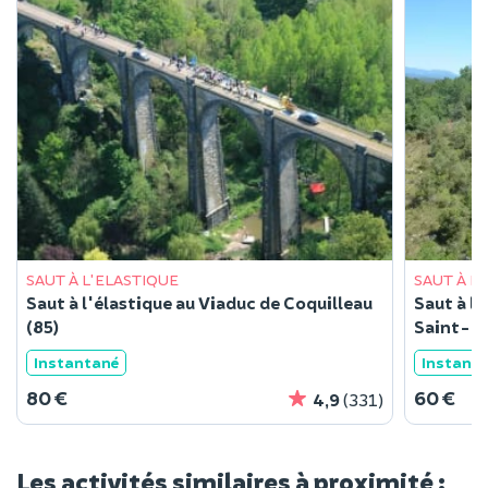
SAUT À L'ELASTIQUE
SAUT À L
Saut à l'élastique au Viaduc de Coquilleau
Saut à l
(85)
Saint-Pa
Instantané
Instant
80 €
60 €
4,9
(331)
Les activités similaires à proximité :