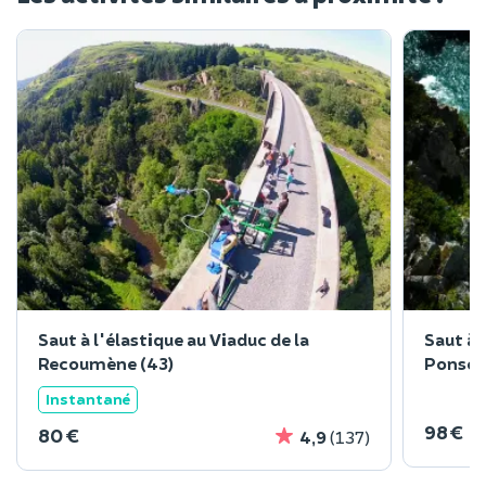
Saut à l'élastique au Viaduc de la
Saut à 
Recoumène (43)
Ponson
Instantané
98 €
80 €
4,9
(137)