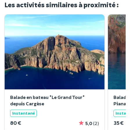
Les activités similaires à proximité :
Balade en bateau "Le Grand Tour"
Balade 
depuis Cargèse
Piana 
Instantané
Instan
80 €
35 €
5,0
(2)