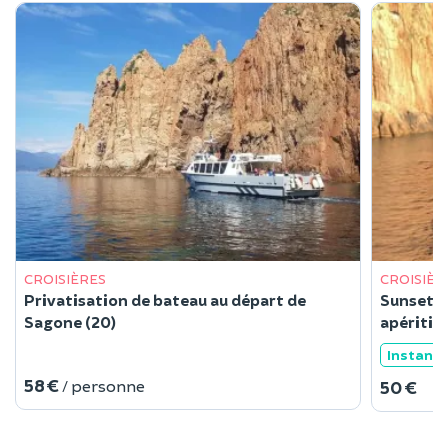
CROISIÈRES
CROISIÈR
Privatisation de bateau au départ de
Sunset C
Sagone (20)
apéritif
Instant
58 €
/ personne
50 €