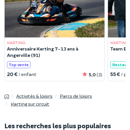
KARTING
KARTING
Anniversaire Karting 7-13 ans à
Team Bui
Angerville (91)
Top vente
Restaur
20 €
55 €
/ enfant
/ p
5,0
(3)
Activités & loisirs
Parcs de loisirs
Karting sur circuit
Les recherches les plus populaires