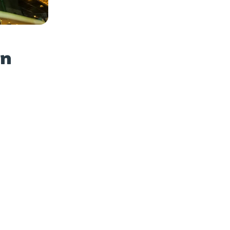
es photos
en