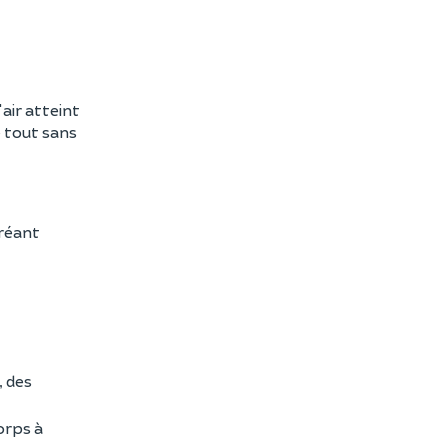
'air atteint
e tout sans
créant
, des
orps à