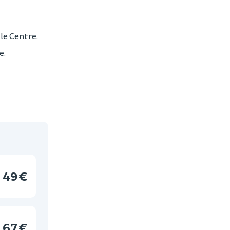
 le Centre.
e.
49 €
67 €