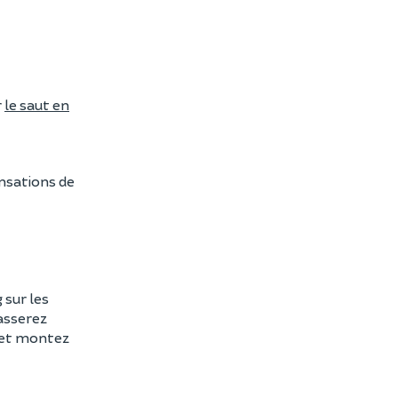
r
le saut en
ensations de
 sur les
asserez
et montez