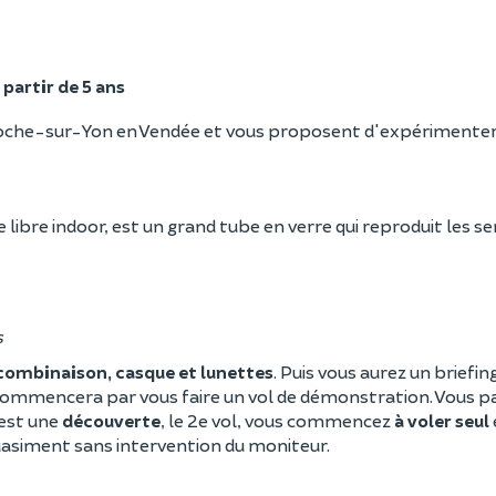
 partir de 5 ans
a Roche-sur-Yon en Vendée et vous proposent d'expérimente
libre indoor, est un grand tube en verre qui reproduit les s
s
: combinaison, casque et lunettes
. Puis vous aurez un briefing
ommencera par vous faire un vol de démonstration. Vous p
 est une
découverte
, le 2e vol, vous commencez
à voler seul
uasiment sans intervention du moniteur.