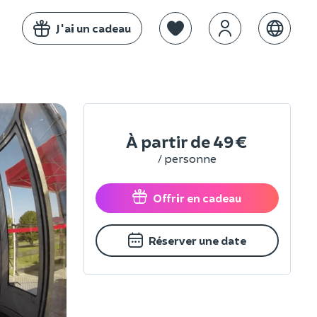
J'ai un cadeau
À partir de
49 €
/ personne
Offrir en cadeau
Réserver une date