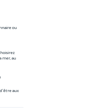
nnaire ou
hoisirez
a mer, au
e
 d'être aux