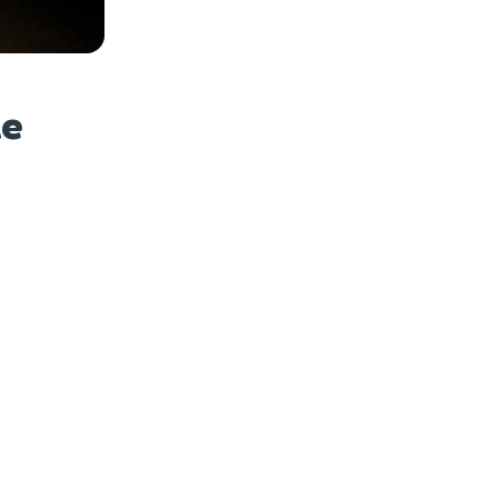
es photos
le