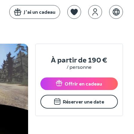
J'ai un cadeau
À partir de
190 €
/ personne
Offrir en cadeau
Réserver une date