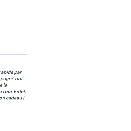
rapide par
ompagné ont
é la
 tour Eiffel.
on cadeau !