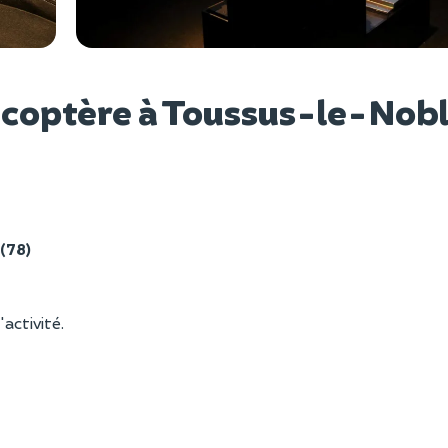
Voir l
licoptère à Toussus-le-Nob
(78)
'activité.