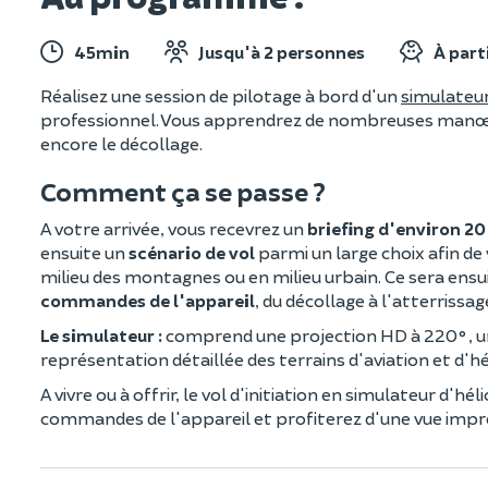
45min
Jusqu'à 2 personnes
À part
Réalisez une session de pilotage à bord d'un
simulateur
professionnel. Vous apprendrez de nombreuses manœuvr
encore le décollage.
Comment ça se passe ?
A votre arrivée, vous recevrez un
briefing d'environ 2
ensuite un
scénario de vol
parmi un large choix afin de
milieu des montagnes ou en milieu urbain. Ce sera ens
commandes de l'appareil
, du décollage à l'atterrissag
Le simulateur :
comprend une projection HD à 220°, un 
représentation détaillée des terrains d'aviation et d'h
A vivre ou à offrir, le vol d'initiation en simulateur d'
commandes de l'appareil et profiterez d'une vue impren