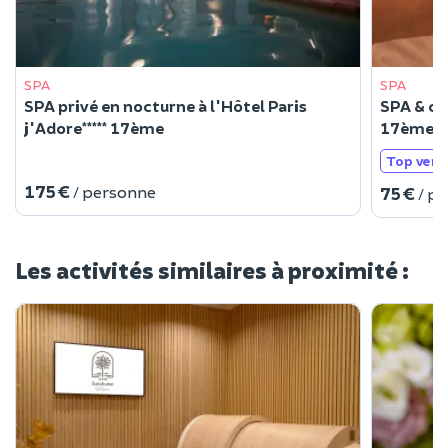
SPA
SPA
SPA privé en nocturne à l'Hôtel Paris
SPA & coc
j'Adore***** 17ème
17ème
Top vent
175 €
/ personne
75 €
/ p
Les activités similaires à proximité :