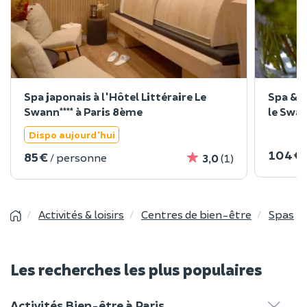
Spa japonais à l'Hôtel Littéraire Le
Spa & p
Swann**** à Paris 8ème
le Swan
Dispo aujourd'hui
104 €
85 €
/ personne
3,0
(1)
Activités & loisirs
Centres de bien-être
Spas
Les recherches les plus populaires
Activités Bien-être à Paris