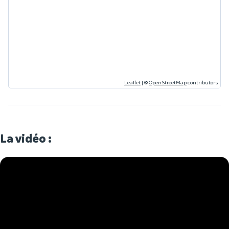
Leaflet
|
©
OpenStreetMap
contributors
La vidéo :