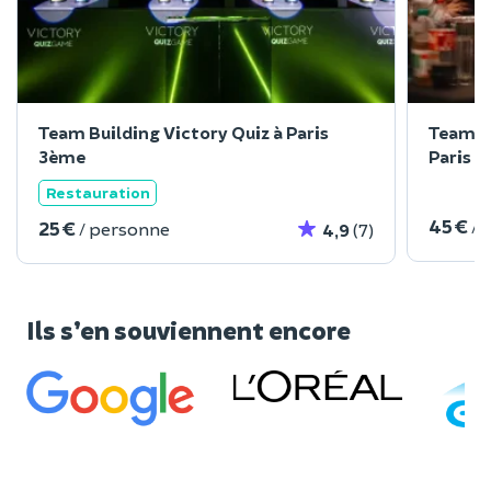
Team Building Victory Quiz à Paris
Team Bu
3ème
Paris 
Restauration
45 €
/ 
25 €
/ personne
4,9
(7)
Ils s’en souviennent encore