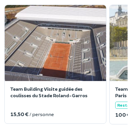
Team Building Visite guidée des
Team Bu
coulisses du Stade Roland-Garros
Paris
Restau
15,50 €
/ personne
100 €