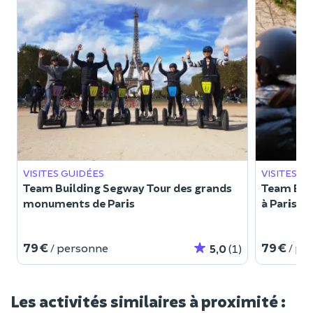
VISITES GUIDÉES
VISITES G
Team Building Segway Tour des grands
Team Bui
monuments de Paris
à Paris 
79 €
79 €
/ personne
/ pe
5,0
(1)
Les activités similaires à proximité :